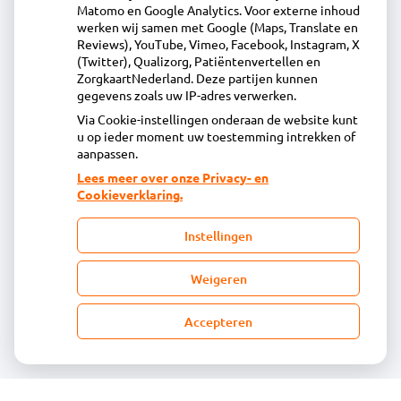
Matomo en Google Analytics. Voor externe inhoud
Pompesloot 108, 1721HH Broek op Langedijk
werken wij samen met Google (Maps, Translate en
0226 - 23 30 50
Reviews), YouTube, Vimeo, Facebook, Instagram, X
(Twitter), Qualizorg, Patiëntenvertellen en
info@apotheekbroekerveiling.nl
ZorgkaartNederland. Deze partijen kunnen
Inschrijven
gegevens zoals uw IP-adres verwerken.
Via Cookie-instellingen onderaan de website kunt
u op ieder moment uw toestemming intrekken of
Centrale administratie
aanpassen.
Lees meer over onze Privacy- en
Cookieverklaring.
Heeft u vragen of opmerkingen over uw
toegestuurde rekening van de apotheek?
Instellingen
declaratie@acdaphagroep.nl
Weigeren
Accepteren
Volg ons
Bezoek
onze
facebook
pagina